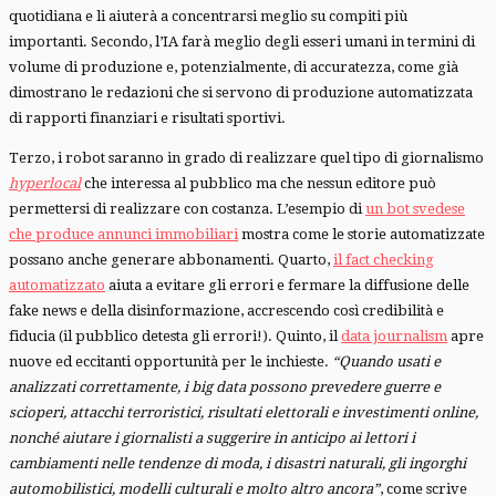
quotidiana e li aiuterà a concentrarsi meglio su compiti più
importanti. Secondo, l’IA farà meglio degli esseri umani in termini di
volume di produzione e, potenzialmente, di accuratezza, come già
dimostrano le redazioni che si servono di produzione automatizzata
di rapporti finanziari e risultati sportivi.
Terzo, i robot saranno in grado di realizzare quel tipo di giornalismo
hyperlocal
che interessa al pubblico ma che nessun editore può
permettersi di realizzare con costanza. L’esempio di
un bot svedese
che produce annunci immobiliari
mostra come le storie automatizzate
possano anche generare abbonamenti. Quarto,
il fact checking
automatizzato
aiuta a evitare gli errori e fermare la diffusione delle
fake news e della disinformazione, accrescendo così credibilità e
fiducia (il pubblico detesta gli errori!). Quinto, il
data journalism
apre
nuove ed eccitanti opportunità per le inchieste.
“Quando usati e
analizzati correttamente, i big data possono prevedere guerre e
scioperi, attacchi terroristici, risultati elettorali e investimenti online,
nonché aiutare i giornalisti a suggerire in anticipo ai lettori i
cambiamenti nelle tendenze di moda, i disastri naturali, gli ingorghi
automobilistici, modelli culturali e molto altro ancora”
, come scrive