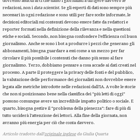
dovremo assicurarci che siano i giornalisti a dirigere davvero le
redazioni, non i
data scientist
. Se gli esperti di dati sono sempre più
necessari in ogni redazione e sono utili per fare scelte informate, le
decisioni editoriali sui contenuti devono essere fatte da redattori e
reporter formati nella definizione della rilevanza e nella questioni
etiche e sociali. Secondo, non bisogna confondere l’efficienza col buon
giornalismo. Anche se sono i bot a produrre i pezzi che generano gli
abbonamenti, bisogna guardare a essi come a un mezzo per far
circolare il più possibile i contenuti che danno più senso al fare
giornalismo. Terzo, dobbiamo pensare a cosa accade ai dati creati nel
processo. A parte il proteggere la privacy delle fonti e del pubblico,
la valutazione delle performance dei giornalisti non dovrebbe essere
legata alle metriche introdotte nelle redazioni dall’IA. A volte le storie
che non si posizionano bene nella classifica dei “più letti di oggi”
possono comunque avere un incredibile impatto politico o sociale. E
quarto, bisogna gestire il “problema della pienezza”: fare di più di
tutto ucciderà l’attenzione dei lettori. Alla fine della giornata, non
avranno più energia per ciò che conta davvero.
Articolo tradotto dall’
originale inglese
da Giulia Quarta