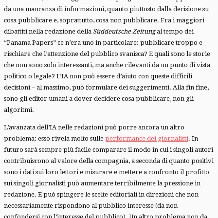
da una mancanza di informazioni, quanto piuttosto dalla decisione su
cosa pubblicare e, soprattutto, cosa non pubblicare. Fra i maggiori
dibattiti nella redazione della
Süddeutsche Zeitung
al tempo dei
“Panama Papers” ce n’era uno in particolare: pubblicare troppo e
rischiare che l’attenzione del pubblico svanisca? E quali sono le storie
che non sono solo interessanti, ma anche rilevanti da un punto di vista
politico o legale? L’IA non può essere d’aiuto con queste difficili
decisioni – al massimo, può formulare dei suggerimenti. Alla fin fine,
sono gli editor umani a dover decidere cosa pubblicare, non gli
algoritmi.
L’avanzata dell’IA nelle redazioni può porre ancora un altro
problema: esso rivela molto sulle
performance dei giornalisti
. In
futuro sarà sempre più facile comparare il modo in cui i singoli autori
contribuiscono al valore della compagnia, a seconda di quanto positivi
sono i dati sui loro lettori e misurare e mettere a confronto il profitto
sui singoli giornalisti può aumentare terribilmente la pressione in
redazione. E può spingere le scelte editoriali in direzioni che non
necessariamente rispondono al pubblico interesse (da non
confondersi con l’interesse del pubblico). Un altro problema non da