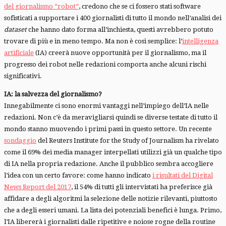
del giornalismo “robot”
, credono che se ci fossero stati software
sofisticati a supportare i 400 giornalisti di tutto il mondo nell’analisi dei
dataset
che hanno dato forma all’inchiesta, questi avrebbero potuto
trovare di più e in meno tempo. Ma non è così semplice: l’
intelligenza
artificiale
(IA) creerà nuove opportunità per il giornalismo, ma il
progresso dei robot nelle redazioni comporta anche alcuni rischi
significativi.
IA: la salvezza del giornalismo?
Innegabilmente ci sono enormi vantaggi nell’impiego dell’IA nelle
redazioni. Non c’è da meravigliarsi quindi se diverse testate di tutto il
mondo stanno muovendo i primi passi in questo settore. Un recente
sondaggio
del Reuters Institute for the Study of Journalism ha rivelato
come il 69% dei media manager interpellati utilizzi già un qualche tipo
di IA nella propria redazione. Anche il pubblico sembra accogliere
l’idea con un certo favore: come hanno indicato
i risultati del Digital
News Report del 2017
, il 54% di tutti gli intervistati ha preferisce già
affidare a degli algoritmi la selezione delle notizie rilevanti, piuttosto
che a degli esseri umani. La lista dei potenziali benefici è lunga. Primo,
l’IA libererà i giornalisti dalle ripetitive e noiose rogne della routine