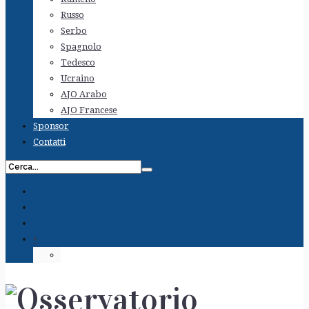
Russo
Serbo
Spagnolo
Tedesco
Ucraino
AJO Arabo
AJO Francese
Sponsor
Contatti
+