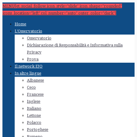
MENU[et_social_follow icon_style="slide" icon_shape="rounded"
icons_location="left" col_number="auto" outer_color="dark"]
Home
L’Osservatorio
Osservatorio
Dichiarazione di Responsabilità e Informativa sulla
Privacy
Prova
Il network EJO
In altre lingue
Albanese
Ceco
Francese
Inglese
Italiano
Lettone
Polacco
Portoghese
Rumeno