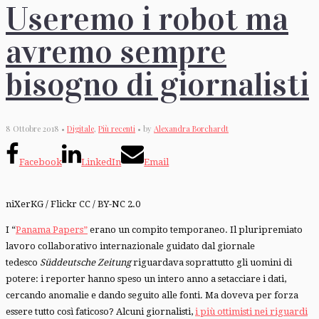
Useremo i robot ma
avremo sempre
bisogno di giornalisti
8 Ottobre 2018 •
Digitale
,
Più recenti
• by
Alexandra Borchardt
Facebook
LinkedIn
Email
niXerKG / Flickr CC / BY-NC 2.0
I “
Panama Papers”
erano un compito temporaneo. Il pluripremiato
lavoro collaborativo internazionale guidato dal giornale
tedesco
Süddeutsche Zeitung
riguardava soprattutto gli uomini di
potere: i reporter hanno speso un intero anno a setacciare i dati,
cercando anomalie e dando seguito alle fonti. Ma doveva per forza
essere tutto così faticoso? Alcuni giornalisti,
i più ottimisti nei riguardi