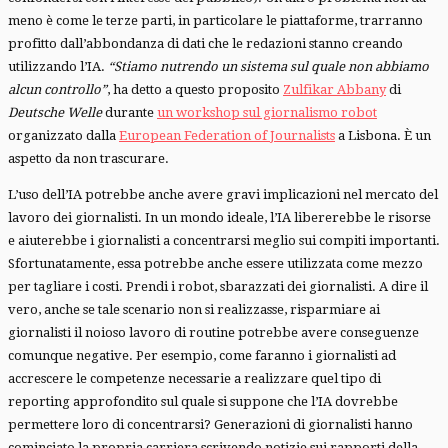
meno è come le terze parti, in particolare le piattaforme, trarranno
profitto dall’abbondanza di dati che le redazioni stanno creando
utilizzando l’IA.
“Stiamo nutrendo un sistema sul quale non abbiamo
alcun controllo”
, ha detto a questo proposito
Zulfikar Abbany
di
Deutsche Welle
durante
un workshop sul giornalismo robot
organizzato dalla
European Federation of Journalists
a Lisbona. È un
aspetto da non trascurare.
L’uso dell’IA potrebbe anche avere gravi implicazioni nel mercato del
lavoro dei giornalisti. In un mondo ideale, l’IA libererebbe le risorse
e aiuterebbe i giornalisti a concentrarsi meglio sui compiti importanti.
Sfortunatamente, essa potrebbe anche essere utilizzata come mezzo
per tagliare i costi. Prendi i robot, sbarazzati dei giornalisti. A dire il
vero, anche se tale scenario non si realizzasse, risparmiare ai
giornalisti il noioso lavoro di routine potrebbe avere conseguenze
comunque negative. Per esempio, come faranno i giornalisti ad
accrescere le competenze necessarie a realizzare quel tipo di
reporting approfondito sul quale si suppone che l’IA dovrebbe
permettere loro di concentrarsi? Generazioni di giornalisti hanno
cominciato la propria carriera scrivendo notizie sui rapporti della