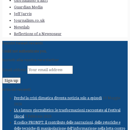
Giornalismo d'altri
Guardian Media
Jeff Jarvis
Journalism.co.uk
Newslab
Reflections of a Newsosaur
I nostri tweet recenti
Could not authenticate you.
Iscriviti alla nostra newsletter
Email address:
Articoli recenti
Perché la crisi climatica diventa notizia solo a episodi
19 Maggio
2026
IA e lavoro giornalistico: le trasformazioni raccontate al Festival
Glocal
9 Febbraio 2026
Il codice PROMPT: il contributo delle narrazioni, delle retoriche e
delle tecniche di manipolazione dell’informazione nella lotta contro