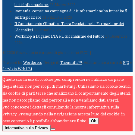
la disinformazione.
25 Marzo 2025
Romania: come una campagna di disinformazione ha impedito il
suffragio libero
11 Febbraio 2025
Il Cambiamento Climatico: Terra Desolata nella Formazione dei
Giornalisti
9 Gennaio 2025
Workshop a Lugano: L’IA e il Giornalismo del Futuro
17 Dicembre
2024
© 2026 Osservatorio europeo di giornalismo (EJO) |
Powered by
Wordpress
. Design di
Themnific™
. Adattamento a cura di
EJO
e
Servizio Web USI
Questo sito fa uso di cookies per comprenderne l'utilizzo da parte
degli utenti; non per scopi di marketing. Utilizziamo sia cookie tecnici
sia cookie di parti terze che analizzano il comportamento degli utenti,
ma non raccogliamo dati personali e non vendiamo dati a terzi.
Può conoscere i dettagli consultando la nostra Informativa sulla
Privacy. Proseguendo nella navigazione accetta l'uso dei cookie; in
caso contrario è possibile abbandonare il sito.
Ok
Informativa sulla Privacy