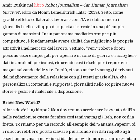
Amir Ruskin nel
libro
Robot Journalism – Can Human Journalism
Survive?
, edito da Noam Lemelshtrish Latar (2018). Sesto, come
gradito effetto collaterale, lavorare con l’IA e i dati formerà i
giornalisti nello sviluppo di capacità ricercate in una più ampia
gamma di mansioni. In un panorama mediatico sempre più
competitivo, è fondamentale avere abilità che migliorino la propria
attrattività nel mercato del lavoro. Settimo, “veri” robot e droni
possono essere impiegati per operare in zone di guerra e raccogliere
dati in ambienti pericolosi, riducendo così i rischi per i reporter e
magari salvando delle vite. In più, ci sono anche i vantaggi derivanti
dal miglioramento della relazione con gli utenti grazie all’IA, che
personalizza i contenuti e supporta i giornalisti nello scoprire nuove
storie e gestire il materiale a disposizione.
Brave New World?
Allora dov’è l’inghippo? Non dovremmo accelerare l’avvento dell’IA
nelle redazioni se questa fornisce così tanti vantaggi? Beh, non così in
fretta. Torniamo per un secondo all’esempio dei “Panama Papers”. Sì,
i robot avrebbero potuto scavare più a fondo nei dati rispetto agli
esseri umani, ma la maggior sfida del progetto non era rappresentata