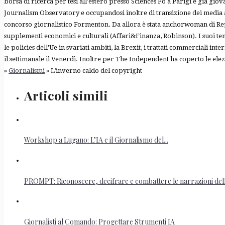
borsa di ricerca per tesi all'estero presso Sciences Po a Parigi e già g
Journalism Observatory e occupandosi inoltre di transizione dei media a
concorso giornalistico Formenton. Da allora è stata anchorwoman di Repub
supplementi economici e culturali (Affari&Finanza, Robinson). I suoi temi
le policies dell'Ue in svariati ambiti, la Brexit, i trattati commerciali in
il settimanale il Venerdì. Inoltre per The Independent ha coperto le elezio
»
Giornalismi
» L’inverno caldo del copyright
Articoli simili
Workshop a Lugano: L’IA e il Giornalismo del...
PROMPT: Riconoscere, decifrare e combattere le narrazioni della
Giornalisti al Comando: Progettare Strumenti IA