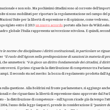
tica nazionale e non solo. Ma pochissimi cittadini sono al corrente dell’imp
iù volte si sono mobilitati per riportare la regolamentazione nel campo del p
le Nazioni Unite per la libertà di espressione e di opinione, come vedremo
ga siglato entro il 2013
un nuovo accordo
portato alla luce da WikiLeaks.
adro globale l’Italia rappresenta un’eccezione scivolosa. E quindi, secondo
te le norme che disciplinano i diritti costituzionali, in particolare se rig
per
“il ruolo dell’Agcom nella predisposizione di sanzioni in materia di pro
i, che ammetterà:
“è in gioco un diritto fondamentale dei cittadini, il dir
i controversi. Il primo riguarda la distribuzione di competenze tra Parlam
ù ampi. Il secondo sta nel merito: la bozza di regolamento prodotta dall’
itica sulla questione. Alla Boldrini sul fronte parlamentare, si aggiunge an
uzionali e che riguardano la libertà di espressione siano approvate dal P
nto – la distribuzione di competenze – sull’Agcom ricade già da tempo l’a
 2004, l’anno della legge Gasparri, prende in considerazione il
“paniere d