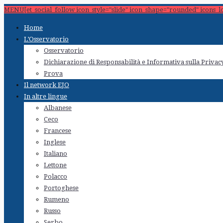
MENU[et_social_follow icon_style="slide" icon_shape="rounded" icons_l
Home
L’Osservatorio
Osservatorio
Dichiarazione di Responsabilità e Informativa sulla Privac
Prova
Il network EJO
In altre lingue
Albanese
Ceco
Francese
Inglese
Italiano
Lettone
Polacco
Portoghese
Rumeno
Russo
Serbo