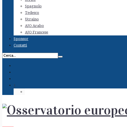
Spagnolo
Tedesco
Ucraino
AJO Arabo
AJO Francese
Sponsor
Contatti
+