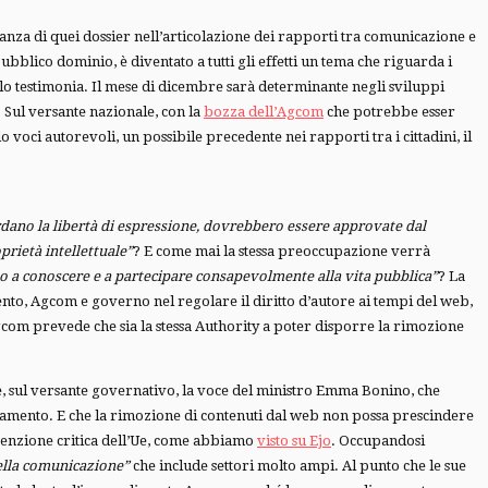
ortanza di quei dossier nell’articolazione dei rapporti tra comunicazione e
ubblico dominio, è diventato a tutti gli effetti un tema che riguarda i
, lo testimonia. Il mese di dicembre sarà determinante negli sviluppi
 Sul versante nazionale, con la
bozza dell’Agcom
che potrebbe esser
 voci autorevoli, un possibile precedente nei rapporti tra i cittadini, il
uardano la libertà di espressione, dovrebbero essere approvate dal
prietà intellettuale”
? E come mai la stessa preoccupazione verrà
itto a conoscere e a partecipare consapevolmente alla vita pubblica”
? La
ento, Agcom e governo nel regolare il diritto d’autore ai tempi del web,
Agcom prevede che sia la stessa Authority a poter disporre la rimozione
che, sul versante governativo, la voce del ministro Emma Bonino, che
arlamento. E che la rimozione di contenuti dal web non possa prescindere
ttenzione critica dell’Ue, come abbiamo
visto su Ejo
. Occupandosi
ella comunicazione”
che include settori molto ampi. Al punto che le sue