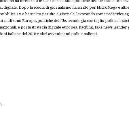
iovanissima ha incentrato le sue ricerche sulle politiche dell'Ue e sulla 
l digitale. Dopo la scuola di giornalismo ha scritto per MicroMega e altr
blica Tv e ha scritto per sito e giornale, lavorando come redattrice agli
 caldi sono Europa, politiche dell'Ue, tecnologia con taglio politico e soc
ternazionali, e poi la strategia digitale europea, hacking, fake news, gender 
ni italiane del 2018 e altri avvenimenti politici salienti.
...