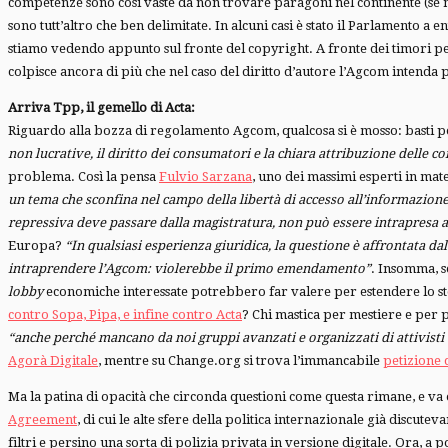
competenze sono così vaste da non trovare paragoni nel continente (se n
sono tutt’altro che ben delimitate. In alcuni casi è stato il Parlamento a e
stiamo vedendo appunto sul fronte del copyright. A fronte dei timori per
colpisce ancora di più che nel caso del diritto d’autore l’Agcom intend
Arriva Tpp, il gemello di Acta:
Riguardo alla bozza di regolamento Agcom, qualcosa si è mosso: basti pens
non lucrative, il diritto dei consumatori e la chiara attribuzione delle
problema. Così la pensa
Fulvio Sarzana
, uno dei massimi esperti in mate
un tema che sconfina nel campo della libertà di accesso all’informazione
repressiva deve passare dalla magistratura, non può essere intrapresa
Europa?
“In qualsiasi esperienza giuridica, la questione è affrontata da
intraprendere l’Agcom: violerebbe il primo emendamento”
. Insomma, s
lobby
economiche interessate potrebbero far valere per estendere lo ste
contro Sopa, Pipa, e infine contro Acta
? Chi mastica per mestiere e per p
“anche perché mancano da noi gruppi avanzati e organizzati di attivisti 
Agorà Digitale
, mentre su Change.org si trova l’immancabile
petizione 
Ma la patina di opacità che circonda questioni come questa rimane, e va ol
Agreement
, di cui le alte sfere della politica internazionale già discu
filtri e persino una sorta di polizia privata in versione digitale. Ora, a 