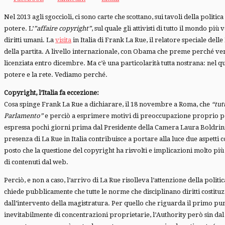
Nel 2013 agli sgoccioli, ci sono carte che scottano, sui tavoli della poli
potere. L’
”affaire copyright”
, sul quale gli attivisti di tutto il mondo p
diritti umani. La
visita
in Italia di Frank La Rue, il relatore speciale del
della partita. A livello internazionale, con Obama che preme perché ven
licenziata entro dicembre. Ma c’è una particolarità tutta nostrana: nel qu
potere e la rete. Vediamo perché.
Copyright, l’Italia fa eccezione:
Cosa spinge Frank La Rue a dichiarare, il 18 novembre a Roma, che
“t
ut
Parlamento”
e perciò a esprimere motivi di preoccupazione proprio 
espressa pochi giorni prima dal Presidente della Camera Laura Boldrin
presenza di La Rue in Italia contribuisce a portare alla luce due aspett
posto che la questione del copyright ha risvolti e implicazioni molto pi
di contenuti dal web.
Perciò, e non a caso, l’arrivo di La Rue risolleva l’attenzione della pol
chiede pubblicamente che tutte le norme che disciplinano diritti costit
dall’intervento della magistratura. Per quello che riguarda il primo pu
inevitabilmente di concentrazioni proprietarie, l’Authority però sin dal