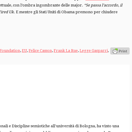
ellettuale, con l’ombra ingombrante delle major.
“Se passa l’accordo, il
ired Uk
. E mentre gli Stati Uniti di Obama premono per chiudere
 Foundation
,
EU
,
Felice Casson
,
Frank La Rue
,
Legge Gasparri
,
nali e Discipline semiotiche all'università di Bologna, ha vinto una