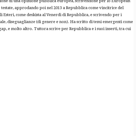
formazione di una opinione pubblica europea, scrivendone per lo European
e testate, approdando poi nel 2013 a Repubblica come vincitrice del
 Esteri, come deskista al Venerdì di Repubblica, e scrivendo per i
iale, diseguaglianze (di genere e non). Ha scritto di temi emergenti come
gap, e molto altro. Tuttora scrive per Repubblica e i suoi inserti, tra cui