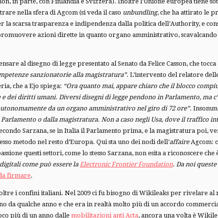
on, in parte, con Finlandia e Svizzera). Inoltre l’Unione europea tiene 
ntrare nella sfera di Agcom (si veda il caso
unbundling
, che ha attirato le
 la scarsa trasparenza e indipendenza dalla politica dell’Authority, e cons
a promuovere azioni dirette in quanto organo amministrativo, scavalcando 
are al disegno di legge presentato al Senato da Felice Casson, che tocca a
 competenze sanzionatorie alla magistratura”
. L’intervento del relatore del
ria, che a Ejo spiega:
“Ora quanto mai, appare chiaro che il blocco compiuto
 e dei diritti umani. Diversi disegni di legge pendono in Parlamento, ma c
 autonomamente da un organo amministrativo nel giro di 72 ore”.
Insomma 
l Parlamento o dalla magistratura. Non a caso negli Usa, dove il traffico int
econdo Sarzana, se in Italia il Parlamento prima, e la magistratura poi, ve
sso metodo nel resto d’Europa. Qui sta uno dei nodi dell’
affaire
Agcom: co
assione questi settori, come lo stesso Sarzana, non esita a riconoscere che è
digitali come può essere la
Electronic Frontier Foundation
. Da noi queste
da firmare
.
tre i confini italiani. Nel 2009 ci fu bisogno di Wikileaks per rivelare al
tevano da qualche anno e che era in realtà molto più di un accordo commercia
poco più di un anno dalle
mobilitazioni anti Acta
, ancora una volta è Wikil