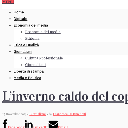
MENU
Home
Digitale
Economia dei media
Economia dei media
Editoria
Etica e Qualità
Giornalismi
Cultura Professionale
Giornalismi
Libertà di stampa
Media e Politica
L’inverno caldo del co
27 Novembre 2013 •
Giornalismi
• by
Francesca De Benedetti
Facebook
LinkedIn
Email