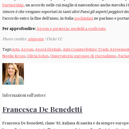
Partnership
, un accordo nelle cui maglie si nascondono anche stavolta i 
timore è che vengano esportati in tanti altri Paesi gli aspetti peggiori d
l’accordo entro la fine dell’anno, in Italia
pochissimi
ne parlano e portano
Per approfondire:
Agcom e pirateria: modelli a confronto
Photo credits:
pigpogm
/ Flickr CC
Tags:
Acta
,
Agcom
,
Agorà Digitale
,
Anti-Counterfeiting Trade Agreemen
Neelie Kroes
,
Olivia Solon
,
Osservatorio europeo di giornalismo
,
Parla
Informazioni sull'autore
Francesca De Benedetti
Francesca De Benedetti, classe '83, italiana di nascita e da sempre europ