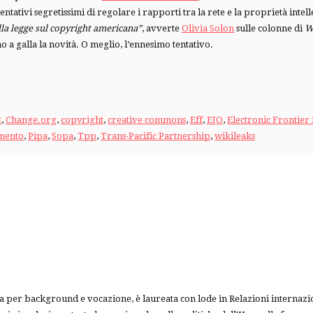
tentativi segretissimi di regolare i rapporti tra la rete e la proprietà int
ella legge sul copyright americana”
, avverte
Olivia Solon
sulle colonne di
W
 a galla la novità. O meglio, l’ennesimo tentativo.
t
,
Change.org
,
copyright
,
creative commons
,
Eff
,
EJO
,
Electronic Frontier
mento
,
Pipa
,
Sopa
,
Tpp
,
Trans-Pacific Partnership
,
wikileaks
ea per background e vocazione, è laureata con lode in Relazioni internazio