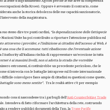
sotto la lente d’ingrandimento Agcom perché le sue aree di competenza
 preoccupazioni della Kroes). Oppure è avvenuto il contrario, come
iderata anche la storica debolezza delle sue capacità sanzionatorie,
l’intervento della magistratura.
 suo stesso dire tre punti cardini,
“la depenalizzazione delle fattispecie
le Nazioni Unite ha poi contribuito a riportare l’attenzione pubblica sul
 attraverso i provider, e l’inibizione ai cittadini dell’accesso al Web, è
’è una cosa che li accomuna: tutti ribadiscono che l’eventuale azione
l’Authority all’italiana rischia di rappresentare un’eccezione in tutta
ernet è ai massimi livelli, non si adotta la strada che vorrebbe
nissero estromessi, si costituirebbe un precedente pericoloso, che le
me si intreccia con le battaglie intraprese sul fronte internazionale
 difficile coinvolgere fasce ampie di cittadini su questioni come queste,
 battaglie sono meno sentite”
. Tra le realtà attive c’è per esempio
 mondo cosa si nascondesse tra i garbugli dell’
Anti-Counterfeiting Trade
le. Intendeva di fatto riformare l’architettura della rete, costruendo
eaks a rendere pubblici documenti della Tpp, la
Trans-Pacific