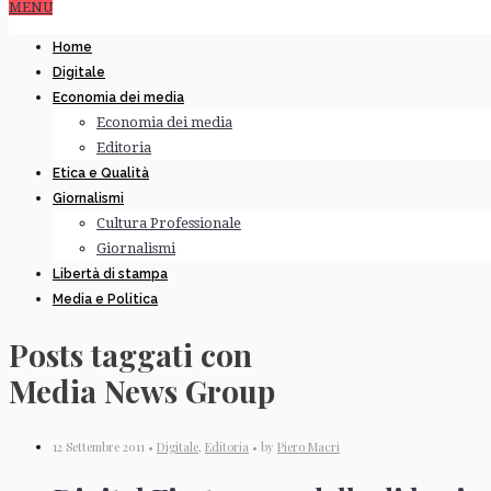
MENU
Home
Digitale
Economia dei media
Economia dei media
Editoria
Etica e Qualità
Giornalismi
Cultura Professionale
Giornalismi
Libertà di stampa
Media e Politica
Posts taggati con
Media News Group
12 Settembre 2011 •
Digitale
,
Editoria
• by
Piero Macri