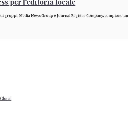
ss per l’editoria locale
ndi gruppi, Media News Group e Journal Register Company, compiono un’o
 Glocal