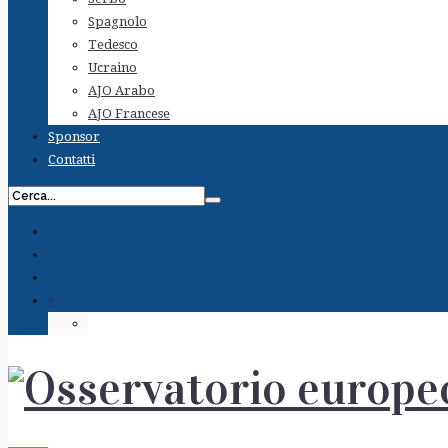
Spagnolo
Tedesco
Ucraino
AJO Arabo
AJO Francese
Sponsor
Contatti
+