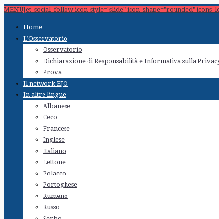
MENU[et_social_follow icon_style="slide" icon_shape="rounded" icons_l
Home
L’Osservatorio
Osservatorio
Dichiarazione di Responsabilità e Informativa sulla Privac
Prova
Il network EJO
In altre lingue
Albanese
Ceco
Francese
Inglese
Italiano
Lettone
Polacco
Portoghese
Rumeno
Russo
Serbo