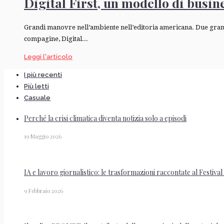
Digital First, un modello di busine
Grandi manovre nell’ambiente nell’editoria americana. Due gra
compagine, Digital...
Leggi l'articolo
I più recenti
Più letti
Casuale
Perché la crisi climatica diventa notizia solo a episodi
19 Maggio 2026
IA e lavoro giornalistico: le trasformazioni raccontate al Festival
9 Febbraio 2026