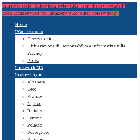
MENU[et_social_follow icon_style="slide" icon_shape="rounded"
icons_location="left" col_number="auto" outer_color="dark"]
Home
L’Osservatorio
Osservatorio
Dichiarazione di Responsabilità e Informativa sulla
Privacy
Prova
Il network EJO
In altre lingue
Albanese
Ceco
Francese
Inglese
Italiano
Lettone
Polacco
Portoghese
Rumeno