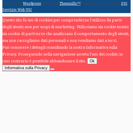
Powered by
Wordpress
. Design di
Themnific™
. Adattamento a cura di
EJO
e
Servizio Web USI
Questo sito fa uso di cookies per comprenderne l'utilizzo da parte
degli utenti; non per scopi di marketing. Utilizziamo sia cookie tecnici
sia cookie di parti terze che analizzano il comportamento degli utenti,
ma non raccogliamo dati personali e non vendiamo dati a terzi.
Può conoscere i dettagli consultando la nostra Informativa sulla
Privacy. Proseguendo nella navigazione accetta l'uso dei cookie; in
caso contrario è possibile abbandonare il sito.
Ok
Informativa sulla Privacy