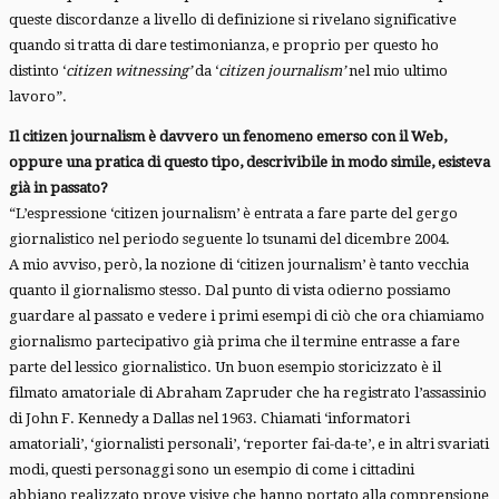
queste discordanze a livello di definizione si rivelano significative
quando si tratta di dare testimonianza, e proprio per questo ho
distinto ‘
citizen witnessing’
da ‘
citizen journalism’
nel mio ultimo
lavoro”.
Il citizen journalism è davvero un fenomeno emerso con il Web,
oppure una pratica di questo tipo, descrivibile in modo simile, esisteva
già in passato?
“L’espressione ‘citizen journalism’ è entrata a fare parte del gergo
giornalistico nel periodo seguente lo tsunami del dicembre 2004.
A mio avviso, però, la nozione di ‘citizen journalism’ è tanto vecchia
quanto il giornalismo stesso. Dal punto di vista odierno possiamo
guardare al passato e vedere i primi esempi di ciò che ora chiamiamo
giornalismo partecipativo già prima che il termine entrasse a fare
parte del lessico giornalistico. Un buon esempio storicizzato è il
filmato amatoriale di Abraham Zapruder che ha registrato l’assassinio
di John F. Kennedy a Dallas nel 1963. Chiamati ‘informatori
amatoriali’, ‘giornalisti personali’, ‘reporter fai-da-te’, e in altri svariati
modi, questi personaggi sono un esempio di come i cittadini
abbiano realizzato prove visive che hanno portato alla comprensione