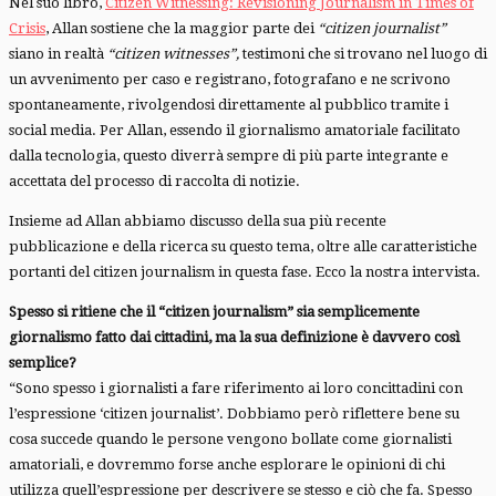
Nel suo libro,
Citizen Witnessing: Revisioning Journalism in Times of
Crisis
, Allan sostiene che la maggior parte dei
“citizen journalist”
siano in realtà
“citizen witnesses”,
testimoni che si trovano nel luogo di
un avvenimento per caso e registrano, fotografano e ne scrivono
spontaneamente, rivolgendosi direttamente al pubblico tramite i
social media. Per Allan, essendo il giornalismo amatoriale facilitato
dalla tecnologia, questo diverrà sempre di più parte integrante e
accettata del processo di raccolta di notizie.
Insieme ad Allan abbiamo discusso della sua più recente
pubblicazione e della ricerca su questo tema, oltre alle caratteristiche
portanti del citizen journalism in questa fase. Ecco la nostra intervista.
Spesso si ritiene che il “citizen journalism” sia semplicemente
giornalismo fatto dai cittadini, ma la sua definizione è davvero così
semplice?
“Sono spesso i giornalisti a fare riferimento ai loro concittadini con
l’espressione ‘citizen journalist’. Dobbiamo però riflettere bene su
cosa succede quando le persone vengono bollate come giornalisti
amatoriali, e dovremmo forse anche esplorare le opinioni di chi
utilizza quell’espressione per descrivere se stesso e ciò che fa. Spesso