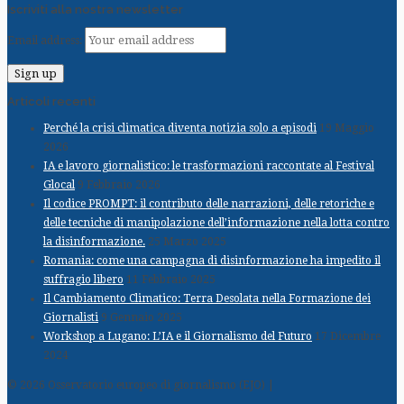
Iscriviti alla nostra newsletter
Email address:
Articoli recenti
Perché la crisi climatica diventa notizia solo a episodi
19 Maggio
2026
IA e lavoro giornalistico: le trasformazioni raccontate al Festival
Glocal
9 Febbraio 2026
Il codice PROMPT: il contributo delle narrazioni, delle retoriche e
delle tecniche di manipolazione dell’informazione nella lotta contro
la disinformazione.
25 Marzo 2025
Romania: come una campagna di disinformazione ha impedito il
suffragio libero
11 Febbraio 2025
Il Cambiamento Climatico: Terra Desolata nella Formazione dei
Giornalisti
9 Gennaio 2025
Workshop a Lugano: L’IA e il Giornalismo del Futuro
17 Dicembre
2024
© 2026 Osservatorio europeo di giornalismo (EJO) |