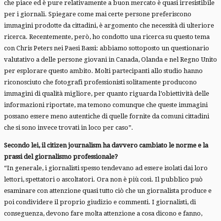
che piace ed è pure relativamente a buon mercato è quasi irresistibile
per i giornali. Spiegare come mai certe persone preferiscono
immagini prodotte da cittadini, è argomento che necessità di ulteriore
ricerca. Recentemente, però, ho condotto una ricerca su questo tema
con Chris Peters nei Paesi Bassi: abbiamo sottoposto un questionario
valutativo a delle persone giovani in Canada, Olanda e nel Regno Unito
per esplorare questo ambito. Molti partecipanti allo studio hanno
riconosciuto che fotografi professionisti solitamente producono
immagini di qualità migliore, per quanto riguarda l’obiettività delle
informazioni riportate, ma temono comunque che queste immagini
possano essere meno autentiche di quelle fornite da comuni cittadini
che si sono invece trovati in loco per caso”.
Secondo lei, il citizen journalism ha davvero cambiato le norme e la
prassi del giornalismo professionale?
“In generale, i giornalisti spesso tendevano ad essere isolati dai loro
lettori, spettatori o ascoltatori. Ora non è più così. Il pubblico può
esaminare con attenzione quasi tutto ciò che un giornalista produce e
poi condividere il proprio giudizio e commenti. I giornalisti, di
conseguenza, devono fare molta attenzione a cosa dicono e fanno,