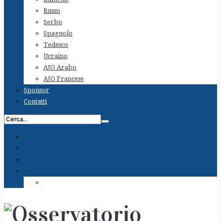
Russo
Serbo
Spagnolo
Tedesco
Ucraino
AJO Arabo
AJO Francese
Sponsor
Contatti
+