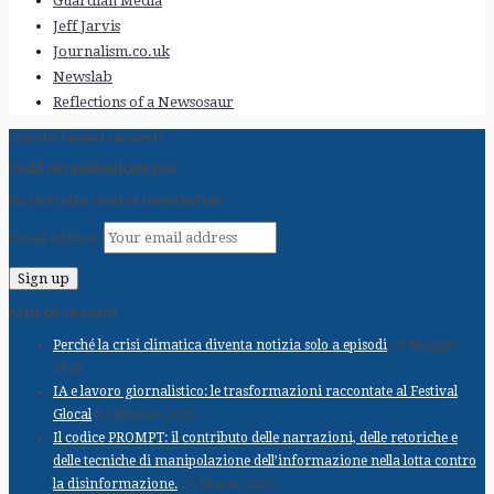
Guardian Media
Jeff Jarvis
Journalism.co.uk
Newslab
Reflections of a Newsosaur
I nostri tweet recenti
Could not authenticate you.
Iscriviti alla nostra newsletter
Email address:
Articoli recenti
Perché la crisi climatica diventa notizia solo a episodi
19 Maggio
2026
IA e lavoro giornalistico: le trasformazioni raccontate al Festival
Glocal
9 Febbraio 2026
Il codice PROMPT: il contributo delle narrazioni, delle retoriche e
delle tecniche di manipolazione dell’informazione nella lotta contro
la disinformazione.
25 Marzo 2025