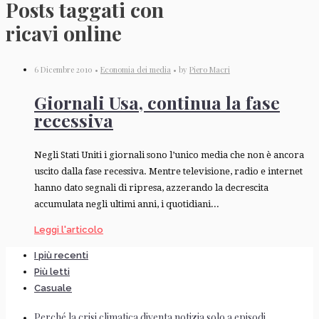
Posts taggati con
ricavi online
6 Dicembre 2010 •
Economia dei media
• by
Piero Macri
Giornali Usa, continua la fase
recessiva
Negli Stati Uniti i giornali sono l’unico media che non è ancora
uscito dalla fase recessiva. Mentre televisione, radio e internet
hanno dato segnali di ripresa, azzerando la decrescita
accumulata negli ultimi anni, i quotidiani...
Leggi l'articolo
I più recenti
Più letti
Casuale
Perché la crisi climatica diventa notizia solo a episodi