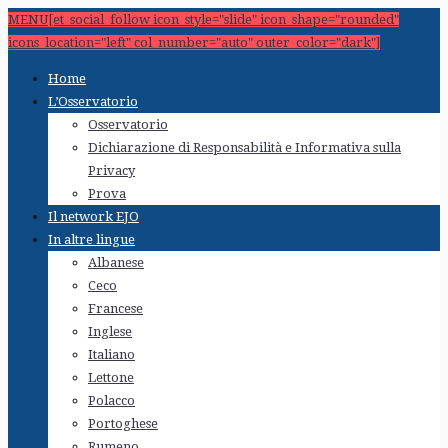
MENU[et_social_follow icon_style="slide" icon_shape="rounded"
icons_location="left" col_number="auto" outer_color="dark"]
Home
L’Osservatorio
Osservatorio
Dichiarazione di Responsabilità e Informativa sulla
Privacy
Prova
Il network EJO
In altre lingue
Albanese
Ceco
Francese
Inglese
Italiano
Lettone
Polacco
Portoghese
Rumeno