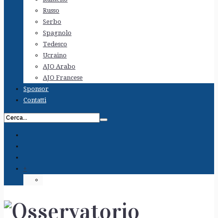
Russo
Serbo
Spagnolo
Tedesco
Ucraino
AJO Arabo
AJO Francese
Sponsor
Contatti
+