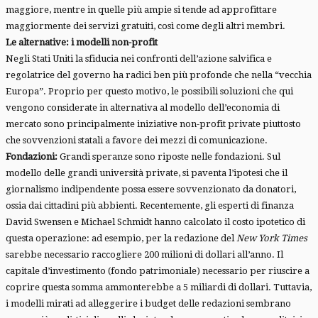
maggiore, mentre in quelle più ampie si tende ad approfittare
maggiormente dei servizi gratuiti, così come degli altri membri.
Le alternative: i modelli non-profit
Negli Stati Uniti la sfiducia nei confronti dell’azione salvifica e
regolatrice del governo ha radici ben più profonde che nella “vecchia
Europa”. Proprio per questo motivo, le possibili soluzioni che qui
vengono considerate in alternativa al modello dell’economia di
mercato sono principalmente iniziative non-profit private piuttosto
che sovvenzioni statali a favore dei mezzi di comunicazione.
Fondazioni:
Grandi speranze sono riposte nelle fondazioni. Sul
modello delle grandi università private, si paventa l’ipotesi che il
giornalismo indipendente possa essere sovvenzionato da donatori,
ossia dai cittadini più abbienti. Recentemente, gli esperti di finanza
David Swensen e Michael Schmidt hanno calcolato il costo ipotetico di
questa operazione: ad esempio, per la redazione del
New York Times
sarebbe necessario raccogliere 200 milioni di dollari all’anno. Il
capitale d’investimento (fondo patrimoniale) necessario per riuscire a
coprire questa somma ammonterebbe a 5 miliardi di dollari. Tuttavia,
i modelli mirati ad alleggerire i budget delle redazioni sembrano