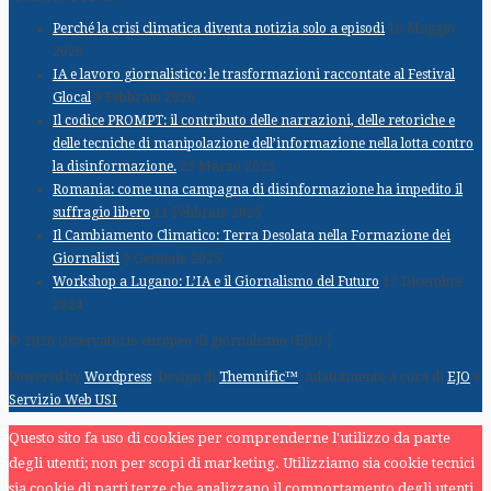
Perché la crisi climatica diventa notizia solo a episodi
19 Maggio
2026
IA e lavoro giornalistico: le trasformazioni raccontate al Festival
Glocal
9 Febbraio 2026
Il codice PROMPT: il contributo delle narrazioni, delle retoriche e
delle tecniche di manipolazione dell’informazione nella lotta contro
la disinformazione.
25 Marzo 2025
Romania: come una campagna di disinformazione ha impedito il
suffragio libero
11 Febbraio 2025
Il Cambiamento Climatico: Terra Desolata nella Formazione dei
Giornalisti
9 Gennaio 2025
Workshop a Lugano: L’IA e il Giornalismo del Futuro
17 Dicembre
2024
© 2026 Osservatorio europeo di giornalismo (EJO) |
Powered by
Wordpress
. Design di
Themnific™
. Adattamento a cura di
EJO
e
Servizio Web USI
Questo sito fa uso di cookies per comprenderne l'utilizzo da parte
degli utenti; non per scopi di marketing. Utilizziamo sia cookie tecnici
sia cookie di parti terze che analizzano il comportamento degli utenti,