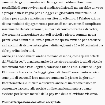
canzoni dei gruppi amatoriali. Non garantirebbe soltanto una
possibilità di sopravvivenza ai media tradizionali ma sarebbe un vero
e proprio un sostegno per i blogger e i giornalisti amatoriali”. La
chiave per riuscire ad ottenere un ritorno effettivo, è l’elaborazione
di una modalità di pagamento a portata di mouse, senza il complicato
inserimento di dati personali, numero di conto corrente e di codici,
che consenta di acquistare i singoli articoli a piccole somme: non a
prezzi esorbitanti di 2 Euro o più, come spesso avviene per accedere
agli archivi di alcune testate giornalistiche, bensì a 10 o 20 centesimi o a
cifre perfino inferiori.
Anche gli abbonamenti on-line tornano di moda, come quelli offerti
dal Wall Street Journal ma anche da testate regionali e locali di piccole
dimensioni come Post Register, con sede a Idaho Falls. L’editore Roger
Plothow dichiara che: “ad oggi i giornali che offrono questo servizio
sono più di 100 ma il loro numero aumenta di giorno in giorno.”
Recentemente si è iniziato a discutere anche di un canone fisso per
consentire l’accesso alle notizie on-line, analogamente a quanto
avviene per le rate mensili della pay-tv o della televisione via cavo.
Compartecipazione dei lettori al capitale