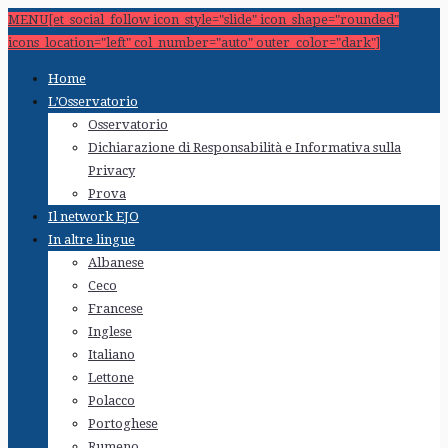
MENU[et_social_follow icon_style="slide" icon_shape="rounded"
icons_location="left" col_number="auto" outer_color="dark"]
Home
L’Osservatorio
Osservatorio
Dichiarazione di Responsabilità e Informativa sulla
Privacy
Prova
Il network EJO
In altre lingue
Albanese
Ceco
Francese
Inglese
Italiano
Lettone
Polacco
Portoghese
Rumeno