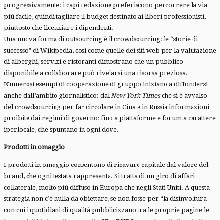
progressivamente: i capi redazione preferiscono percorrere la via
più facile, quindi tagliare il budget destinato ai liberi professionisti,
piuttosto che licenziare i dipendenti.
Una nuova forma di outsourcing è il crowdsourcing: le “storie di
successo” di Wikipedia, così come quelle dei siti web per la valutazione
di alberghi, servizi e ristoranti dimostrano che un pubblico
disponibile a collaborare può rivelarsi una risorsa preziosa.
Numerosi esempi di cooperazione di gruppo iniziano a diffondersi
anche dall’ambito giornalistico: dal
New York Times
che si è avvalso
del crowdsourcing per far circolare in Cina e in Russia informazioni
proibite dai regimi di governo; fino a piattaforme e forum a carattere
iperlocale, che spuntano in ogni dove.
Prodotti in omaggio
I prodotti in omaggio consentono di ricavare capitale dal valore del
brand, che ogni testata rappresenta. Si tratta di un giro di affari
collaterale, molto più diffuso in Europa che negli Stati Uniti. A questa
strategia non c’è nulla da obiettare, se non fosse per “la disinvoltura
con cui i quotidiani di qualità pubblicizzano tra le proprie pagine le