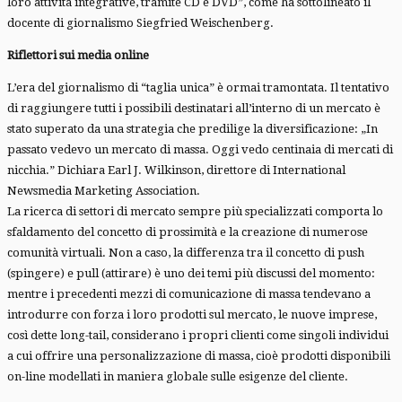
loro attività integrative, tramite CD e DVD”, come ha sottolineato il
docente di giornalismo Siegfried Weischenberg.
Riflettori sui media online
L’era del giornalismo di “taglia unica” è ormai tramontata. Il tentativo
di raggiungere tutti i possibili destinatari all’interno di un mercato è
stato superato da una strategia che predilige la diversificazione: „In
passato vedevo un mercato di massa. Oggi vedo centinaia di mercati di
nicchia.” Dichiara Earl J. Wilkinson, direttore di International
Newsmedia Marketing Association.
La ricerca di settori di mercato sempre più specializzati comporta lo
sfaldamento del concetto di prossimità e la creazione di numerose
comunità virtuali. Non a caso, la differenza tra il concetto di push
(spingere) e pull (attirare) è uno dei temi più discussi del momento:
mentre i precedenti mezzi di comunicazione di massa tendevano a
introdurre con forza i loro prodotti sul mercato, le nuove imprese,
così dette long-tail, considerano i propri clienti come singoli individui
a cui offrire una personalizzazione di massa, cioè prodotti disponibili
on-line modellati in maniera globale sulle esigenze del cliente.