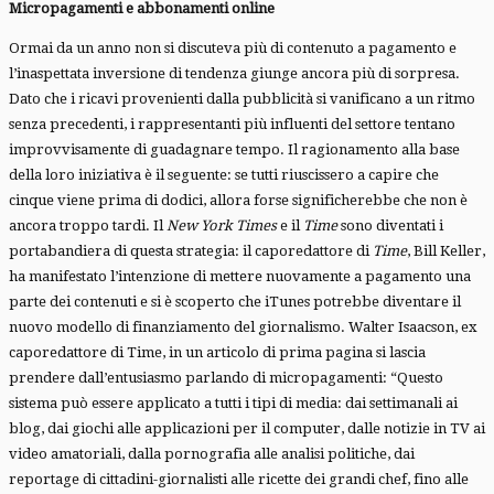
Micropagamenti e abbonamenti online
Ormai da un anno non si discuteva più di contenuto a pagamento e
l’inaspettata inversione di tendenza giunge ancora più di sorpresa.
Dato che i ricavi provenienti dalla pubblicità si vanificano a un ritmo
senza precedenti, i rappresentanti più influenti del settore tentano
improvvisamente di guadagnare tempo. Il ragionamento alla base
della loro iniziativa è il seguente: se tutti riuscissero a capire che
cinque viene prima di dodici, allora forse significherebbe che non è
ancora troppo tardi. Il
New York Times
e il
Time
sono diventati i
portabandiera di questa strategia: il caporedattore di
Time
, Bill Keller,
ha manifestato l’intenzione di mettere nuovamente a pagamento una
parte dei contenuti e si è scoperto che iTunes potrebbe diventare il
nuovo modello di finanziamento del giornalismo. Walter Isaacson, ex
caporedattore di Time, in un articolo di prima pagina si lascia
prendere dall’entusiasmo parlando di micropagamenti: “Questo
sistema può essere applicato a tutti i tipi di media: dai settimanali ai
blog, dai giochi alle applicazioni per il computer, dalle notizie in TV ai
video amatoriali, dalla pornografia alle analisi politiche, dai
reportage di cittadini-giornalisti alle ricette dei grandi chef, fino alle