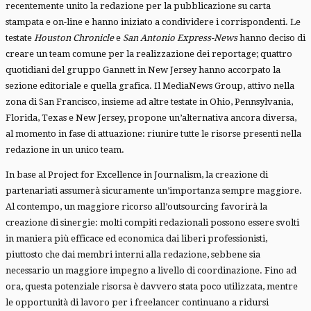
recentemente unito la redazione per la pubblicazione su carta
stampata e on-line e hanno iniziato a condividere i corrispondenti. Le
testate
Houston Chronicle
e
San Antonio Express-News
hanno deciso di
creare un team comune per la realizzazione dei reportage; quattro
quotidiani del gruppo Gannett in New Jersey hanno accorpato la
sezione editoriale e quella grafica. Il MediaNews Group, attivo nella
zona di San Francisco, insieme ad altre testate in Ohio, Pennsylvania,
Florida, Texas e New Jersey, propone un’alternativa ancora diversa,
al momento in fase di attuazione: riunire tutte le risorse presenti nella
redazione in un unico team.
In base al Project for Excellence in Journalism, la creazione di
partenariati assumerà sicuramente un’importanza sempre maggiore.
Al contempo, un maggiore ricorso all’outsourcing favorirà la
creazione di sinergie: molti compiti redazionali possono essere svolti
in maniera più efficace ed economica dai liberi professionisti,
piuttosto che dai membri interni alla redazione, sebbene sia
necessario un maggiore impegno a livello di coordinazione. Fino ad
ora, questa potenziale risorsa è davvero stata poco utilizzata, mentre
le opportunità di lavoro per i freelancer continuano a ridursi