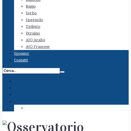
Russo
Serbo
Spagnolo
Tedesco
Ucraino
AJO Arabo
AJO Francese
Sponsor
Contatti
+