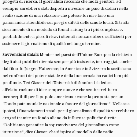
progetti di ricerca. Il giornalista racconta che molti genitori, ad
esempio, sarebbero stati disposti a investire un paio di dollari nella
realizzazione di una relazione che potesse fornire loro una
panoramica attendibile sui pregi e difetti delle scuole locali. Si tratta
sicuramente di un modello di found-raising tra i più complessi e,
probabilmente, i piccoli ricavi ottenuti non sarebbero sufficienti per
sostenere il giornalismo di qualità nel lungo termine.
Sovvenzioni statali:
Mentre nei paesi dell’Unione Europea la richiesta
degli aiuti pubblici diventa sempre più insistente, incoraggiata anche
dal filosofo Jürgen Habermas, in America e in Svizzera lo scetticismo
nei confronti del potere statale e della burocrazia ha radici ben più
profonde. Ted Glasser dell’Università di Stanford si dedica
all’elaborazione di idee sempre nuove e che sembrerebbero
inconcepibili per il popolo americano: come la proposta per un
“Fondo patrimoniale nazionale a favore del giornalismo”. Nella sua
ipotesi, i finanziamenti statali per il giornalismo di qualità verrebbero
erogati tramite un fondo alieno da influenze politiche dirette.
“Dobbiamo garantire la sopravvivenza del giornalismo come
istituzione”, dice Glasser, che si ispira al modello delle radio.