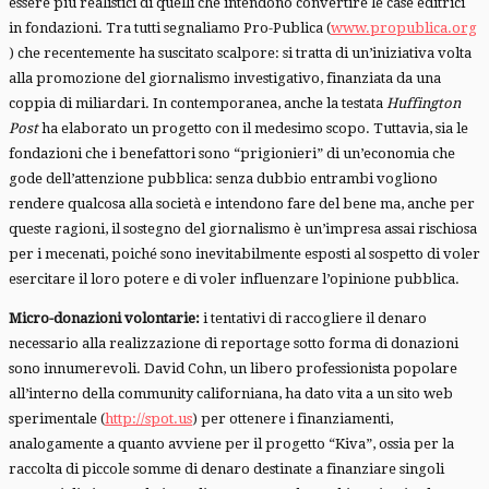
essere più realistici di quelli che intendono convertire le case editrici
in fondazioni. Tra tutti segnaliamo Pro-Publica (
www.propublica.org
) che recentemente ha suscitato scalpore: si tratta di un’iniziativa volta
alla promozione del giornalismo investigativo, finanziata da una
coppia di miliardari. In contemporanea, anche la testata
Huffington
Post
ha elaborato un progetto con il medesimo scopo. Tuttavia, sia le
fondazioni che i benefattori sono “prigionieri” di un’economia che
gode dell’attenzione pubblica: senza dubbio entrambi vogliono
rendere qualcosa alla società e intendono fare del bene ma, anche per
queste ragioni, il sostegno del giornalismo è un’impresa assai rischiosa
per i mecenati, poiché sono inevitabilmente esposti al sospetto di voler
esercitare il loro potere e di voler influenzare l’opinione pubblica.
Micro-donazioni volontarie:
i tentativi di raccogliere il denaro
necessario alla realizzazione di reportage sotto forma di donazioni
sono innumerevoli. David Cohn, un libero professionista popolare
all’interno della community californiana, ha dato vita a un sito web
sperimentale (
http://spot.us
) per ottenere i finanziamenti,
analogamente a quanto avviene per il progetto “Kiva”, ossia per la
raccolta di piccole somme di denaro destinate a finanziare singoli