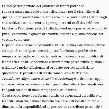
La compartecipazione del pubblico di lettori potrebbe
rappresentare una reale ancora di salvezza per il giornalismo di
qualità. Sorprendentemente, l’opzione non è contemplata affatto negli
Stati Uniti, sebbene, in teoria, i presupposti culturali dovrebbero
facilitarne l’adozione, poiché i cittadini tendono a partecipare molto di
più all’economia in qualità di azionisti, rispetto a quanto avviene nel
vecchio continente.
Il quotidiano alternativo di sinistra
TAZ
di Berlino è da anni un ottimo
esempio di come questo metodo possa funzionare, poiché riesce
sempre a raccogliere i finanziamenti provenienti da un pubblico di
lettori affezionati. La soluzione è sicuramente percorribile quando il
pubblico è molto affezionato al progetto portato avanti da un
quotidiano. Il problema di testate come il
New York Times
,
Frankfurter Allgemeine
o
Neue Zürcher Zeitung
è la tiratura troppo
ampia e i lettori eccessivamente dispersi, due fattori che complicano
l’organizzazione di simili campagne di solidarietà.
Questa percezione è confermata anche da economisti del calibro di
Mancur Olson che hanno osservato che nelle reti sociali di piccole
dimensioni la disponibilità ad apportare un contributo personale è