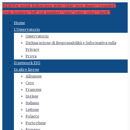
MENU[et_social_follow icon_style="slide" icon_shape="rounded"
icons_location="left" col_number="auto" outer_color="dark"]
Home
L’Osservatorio
Osservatorio
Dichiarazione di Responsabilità e Informativa sulla
Privacy
Prova
Il network EJO
In altre lingue
Albanese
Ceco
Francese
Inglese
Italiano
Lettone
Polacco
Portoghese
Rumeno