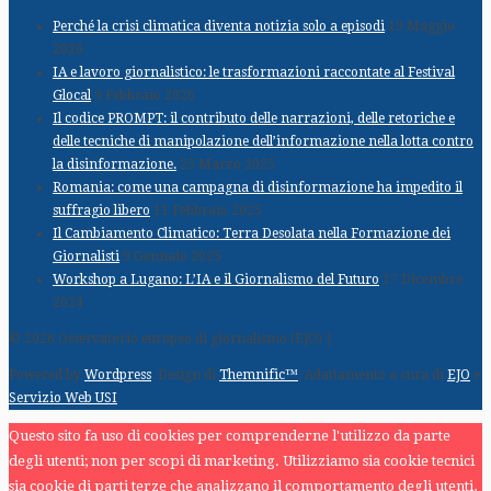
Perché la crisi climatica diventa notizia solo a episodi
19 Maggio
2026
IA e lavoro giornalistico: le trasformazioni raccontate al Festival
Glocal
9 Febbraio 2026
Il codice PROMPT: il contributo delle narrazioni, delle retoriche e
delle tecniche di manipolazione dell’informazione nella lotta contro
la disinformazione.
25 Marzo 2025
Romania: come una campagna di disinformazione ha impedito il
suffragio libero
11 Febbraio 2025
Il Cambiamento Climatico: Terra Desolata nella Formazione dei
Giornalisti
9 Gennaio 2025
Workshop a Lugano: L’IA e il Giornalismo del Futuro
17 Dicembre
2024
© 2026 Osservatorio europeo di giornalismo (EJO) |
Powered by
Wordpress
. Design di
Themnific™
. Adattamento a cura di
EJO
e
Servizio Web USI
Questo sito fa uso di cookies per comprenderne l'utilizzo da parte
degli utenti; non per scopi di marketing. Utilizziamo sia cookie tecnici
sia cookie di parti terze che analizzano il comportamento degli utenti,