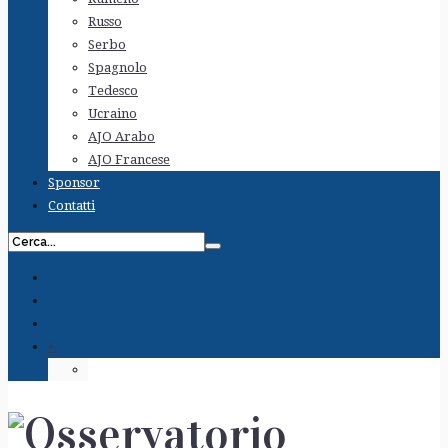
Russo
Serbo
Spagnolo
Tedesco
Ucraino
AJO Arabo
AJO Francese
Sponsor
Contatti
+