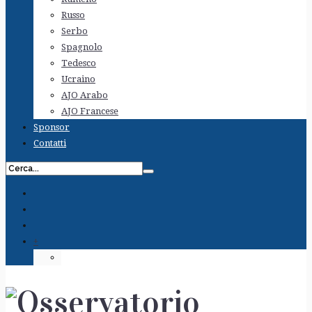
Russo
Serbo
Spagnolo
Tedesco
Ucraino
AJO Arabo
AJO Francese
Sponsor
Contatti
+