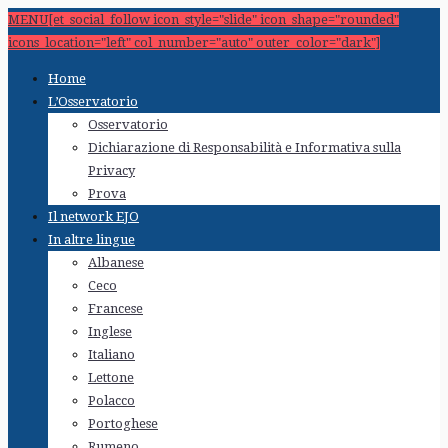
MENU[et_social_follow icon_style="slide" icon_shape="rounded"
icons_location="left" col_number="auto" outer_color="dark"]
Home
L’Osservatorio
Osservatorio
Dichiarazione di Responsabilità e Informativa sulla
Privacy
Prova
Il network EJO
In altre lingue
Albanese
Ceco
Francese
Inglese
Italiano
Lettone
Polacco
Portoghese
Rumeno