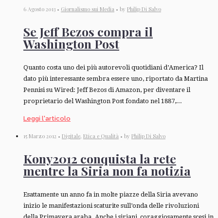
6 Agosto 2013 •
Giornalismo sui Media
• by
Philip Di Salvo
Se Jeff Bezos compra il
Washington Post
Quanto costa uno dei più autorevoli quotidiani d’America? Il
dato più interessante sembra essere uno, riportato da Martina
Pennisi su Wired: Jeff Bezos di Amazon, per diventare il
proprietario del Washington Post fondato nel 1887,...
Leggi l'articolo
15 Marzo 2012 •
Digitale
,
Etica e Qualità
• by
Philip Di Salvo
Kony2012 conquista la rete
mentre la Siria non fa notizia
Esattamente un anno fa in molte piazze della Siria avevano
inizio le manifestazioni scaturite sull’onda delle rivoluzioni
della Primavera araba. Anche i siriani, coraggiosamente scesi in