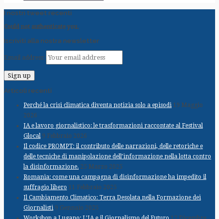
I nostri tweet recenti
Could not authenticate you.
Iscriviti alla nostra newsletter
Email address:
Articoli recenti
Perché la crisi climatica diventa notizia solo a episodi
19 Maggio
2026
IA e lavoro giornalistico: le trasformazioni raccontate al Festival
Glocal
9 Febbraio 2026
Il codice PROMPT: il contributo delle narrazioni, delle retoriche e
delle tecniche di manipolazione dell’informazione nella lotta contro
la disinformazione.
25 Marzo 2025
Romania: come una campagna di disinformazione ha impedito il
suffragio libero
11 Febbraio 2025
Il Cambiamento Climatico: Terra Desolata nella Formazione dei
Giornalisti
9 Gennaio 2025
Workshop a Lugano: L’IA e il Giornalismo del Futuro
17 Dicembre