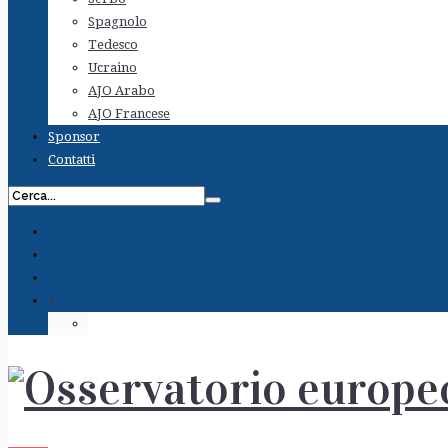
Spagnolo
Tedesco
Ucraino
AJO Arabo
AJO Francese
Sponsor
Contatti
+