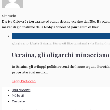
Sito web:
Dariya Orlova è ricercatrice ed editor del sito ucraino dell'Ejo. Ha ot
master di giornalismo della Mohyla School of Journalism di Kiev
15 Luglio 2015 •
Libertà di stampa
,
Più recenti
,
Ricerca sui media
• by
Dariya Orlo
Ucraina, gli oligarchi minacciano 
In Ucraina, gli sviluppi politici recenti che hanno seguito EuroM
proprietari dei media...
Leggi l'articolo
I più recenti
Più letti
Casuale