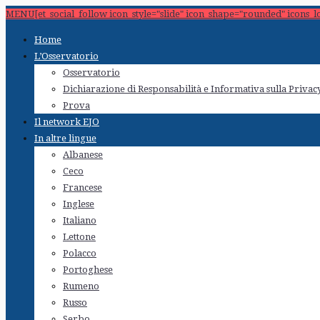
MENU[et_social_follow icon_style="slide" icon_shape="rounded" icons_l
Home
L’Osservatorio
Osservatorio
Dichiarazione di Responsabilità e Informativa sulla Privac
Prova
Il network EJO
In altre lingue
Albanese
Ceco
Francese
Inglese
Italiano
Lettone
Polacco
Portoghese
Rumeno
Russo
Serbo