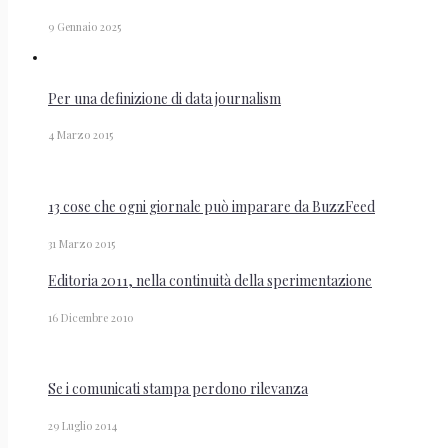
9 Gennaio 2025
Per una definizione di data journalism
4 Marzo 2015
13 cose che ogni giornale può imparare da BuzzFeed
31 Marzo 2015
Editoria 2011, nella continuità della sperimentazione
16 Dicembre 2010
Se i comunicati stampa perdono rilevanza
29 Luglio 2014