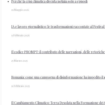
Perché la crisi climatica diventa notizia solo a episodi
19 Maggio 2026
IA e lavoro giornalistico: le trasformazioni raccontate al Festival
9 Febbraio 2026
Il codice PROMPT: il contributo delle narrazioni, delle retoriche 
25 Marzo 2025
Romania: come una campagna di disinformazione ha impedito il su
11 Febbraio 2025
Il Cambiamento Climatico: Terra Desolata nella Formazione dei G