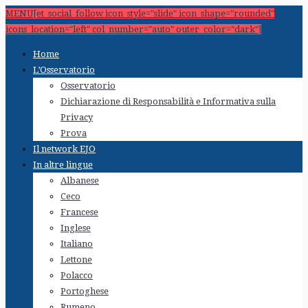
MENU[et_social_follow icon_style="slide" icon_shape="rounded"
icons_location="left" col_number="auto" outer_color="dark"]
Home
L’Osservatorio
Osservatorio
Dichiarazione di Responsabilità e Informativa sulla
Privacy
Prova
Il network EJO
In altre lingue
Albanese
Ceco
Francese
Inglese
Italiano
Lettone
Polacco
Portoghese
Rumeno