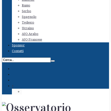
Russo
Serbo
Spagnolo
Tedesco
Ucraino
AJO Arabo
AJO Francese
Sponsor
Contatti
+