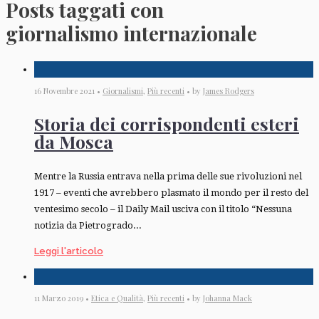
Posts taggati con
giornalismo internazionale
16 Novembre 2021 •
Giornalismi
,
Più recenti
• by
James Rodgers
Storia dei corrispondenti esteri
da Mosca
Mentre la Russia entrava nella prima delle sue rivoluzioni nel
1917 – eventi che avrebbero plasmato il mondo per il resto del
ventesimo secolo – il Daily Mail usciva con il titolo “Nessuna
notizia da Pietrogrado...
Leggi l'articolo
11 Marzo 2019 •
Etica e Qualità
,
Più recenti
• by
Johanna Mack