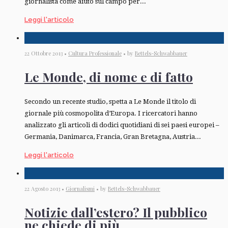
giornalista come aiuto sul campo per...
Leggi l'articolo
22 Ottobre 2013 •
Cultura Professionale
• by
Bettels-Schwabbauer
Le Monde, di nome e di fatto
Secondo un recente studio, spetta a Le Monde il titolo di
giornale più cosmopolita d’Europa. I ricercatori hanno
analizzato gli articoli di dodici quotidiani di sei paesi europei –
Germania, Danimarca, Francia, Gran Bretagna, Austria...
Leggi l'articolo
22 Agosto 2013 •
Giornalismi
• by
Bettels-Schwabbauer
Notizie dall’estero? Il pubblico
ne chiede di più