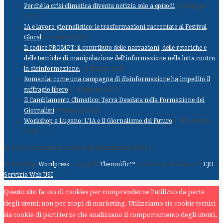
Perché la crisi climatica diventa notizia solo a episodi
19 Maggio
2026
IA e lavoro giornalistico: le trasformazioni raccontate al Festival
Glocal
9 Febbraio 2026
Il codice PROMPT: il contributo delle narrazioni, delle retoriche e
delle tecniche di manipolazione dell’informazione nella lotta contro
la disinformazione.
25 Marzo 2025
Romania: come una campagna di disinformazione ha impedito il
suffragio libero
11 Febbraio 2025
Il Cambiamento Climatico: Terra Desolata nella Formazione dei
Giornalisti
9 Gennaio 2025
Workshop a Lugano: L’IA e il Giornalismo del Futuro
17 Dicembre
2024
© 2026 Osservatorio europeo di giornalismo (EJO) |
Powered by
Wordpress
. Design di
Themnific™
. Adattamento a cura di
EJO
e
Servizio Web USI
Questo sito fa uso di cookies per comprenderne l'utilizzo da parte
degli utenti; non per scopi di marketing. Utilizziamo sia cookie tecnici
sia cookie di parti terze che analizzano il comportamento degli utenti,