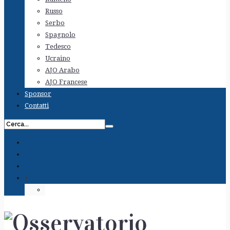
Russo
Serbo
Spagnolo
Tedesco
Ucraino
AJO Arabo
AJO Francese
Sponsor
Contatti
+