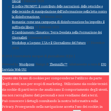
Glocal
9 Febbraio 2026
Il codice PROMPT: il contributo delle narrazioni, delle retoriche e
delle tecniche di manipolazione dell’informazione nella lotta contro
la disinformazione.
25 Marzo 2025
Romania: come una campagna di disinformazione ha impedito il
suffragio libero
11 Febbraio 2025
Il Cambiamento Climatico: Terra Desolata nella Formazione dei
Giornalisti
9 Gennaio 2025
Workshop a Lugano: L’IA e il Giornalismo del Futuro
17 Dicembre
2024
© 2026 Osservatorio europeo di giornalismo (EJO) |
Powered by
Wordpress
. Design di
Themnific™
. Adattamento a cura di
EJO
e
Servizio Web USI
Questo sito fa uso di cookies per comprenderne l'utilizzo da parte
degli utenti; non per scopi di marketing. Utilizziamo sia cookie tecnici
sia cookie di parti terze che analizzano il comportamento degli utenti,
ma non raccogliamo dati personali e non vendiamo dati a terzi.
Può conoscere i dettagli consultando la nostra Informativa sulla
Privacy. Proseguendo nella navigazione accetta l'uso dei cookie; in