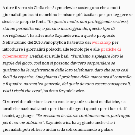
A dire il vero sia Cieśla che Szymielewicz sostengono che a molti
giornalisti polacchi manchino le misure più basilari per proteggere se
stessi e le proprie fonti.
“In questo modo, non proteggendo se stessi,
stanno permettendo, o persino incoraggiando, questo tipo di
sorveglianza”
, ha affermato Szymielewicz a questo proposito.
Nell’autunno del 2016 Panoptykon ha tenuto dei
workshop
per
introdurre i giornalisti polacchi alle tecnologie e alle
pratiche di
cybersecurity
. L’enfasi era sulle basi.
“Puntiamo a spiegare loro le
regole del gioco, così non si possono davvero sorprendere se
qualcuno ha le registrazioni delle loro telefonate, dato che sono così
facili da reperire. Spieghiamo il problema della mancanza di controllo
e il quadro normativo generale, del quale devono essere consapevoli,
visti i rischi che crea”
, ha detto Szymielewicz.
Ci vorrebbe ulteriore lavoro con le organizzazioni mediatiche, sia
locali che nazionali, tanto per i loro dirigenti quanto per i loro staff
tecnici, aggiunge:
“Se avessimo le risorse continueremmo, purtroppo
però non ne abbiamo”
. Szymielewicz ha aggiunto anche che i
giornalisti potrebbero aiutarsi da soli cominciando a palare