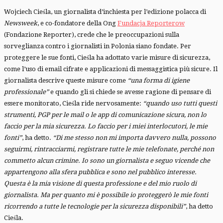
Wojciech Cieśla, un giornalista d’inchiesta per l’edizione polacca di
Newsweek
, e co-fondatore della Ong
Fundacja Reporterow
(Fondazione Reporter), crede che le preoccupazioni sulla
sorveglianza contro i giornalisti in Polonia siano fondate. Per
proteggere le sue fonti, Cieśla ha adottato varie misure di sicurezza,
come l’uso di email cifrate e applicazioni di messaggistica più sicure. Il
giornalista descrive queste misure come
“una forma di igiene
professionale”
e quando gli si chiede se avesse ragione di pensare di
essere monitorato, Cieśla ride nervosamente:
“quando uso tutti questi
strumenti, PGP per le mail o le app di comunicazione sicura, non lo
faccio per la mia sicurezza. Lo faccio per i miei interlocutori, le mie
fonti”
, ha detto.
“Di me stesso non mi importa davvero nulla, possono
seguirmi, rintracciarmi, registrare tutte le mie telefonate, perché non
commetto alcun crimine. Io sono un giornalista e seguo vicende che
appartengono alla sfera pubblica e sono nel pubblico interesse.
Questa è la mia visione di questa professione e del mio ruolo di
giornalista. Ma per quanto mi è possibile io proteggerò le mie fonti
ricorrendo a tutte le tecnologie per la sicurezza disponibili”
, ha detto
Cieśla.