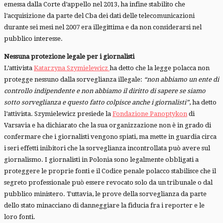
emessa dalla Corte d’appello nel 2013, ha infine stabilito che
l’acquisizione da parte del Cba dei dati delle telecomunicazioni
durante sei mesi nel 2007 era illegittima e da non considerarsi nel
pubblico interesse.
Nessuna protezione legale per i giornalisti
L’attivista
Katarzyna Szymielewicz
ha detto che la legge polacca non
protegge nessuno dalla sorveglianza illegale:
“non abbiamo un ente di
controllo indipendente e non abbiamo il diritto di sapere se siamo
sotto sorveglianza e questo fatto colpisce anche i giornalisti”
, ha detto
l’attivista. Szymielewicz presiede la
Fondazione Panoptykon
di
Varsavia e ha dichiarato che la sua organizzazione non è in grado di
confermare che i giornalisti vengono spiati, ma mette in guardia circa
i seri effetti inibitori che la sorveglianza incontrollata può avere sul
giornalismo. I giornalisti in Polonia sono legalmente obbligati a
proteggere le proprie fonti e il Codice penale polacco stabilisce che il
segreto professionale può essere revocato solo da un tribunale o dal
pubblico ministero. Tuttavia, le prove della sorveglianza da parte
dello stato minacciano di danneggiare la fiducia fra i reporter e le
loro fonti.