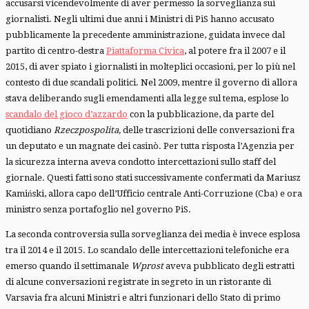
accusarsi vicendevolmente di aver permesso la sorveglianza sui
giornalisti. Negli ultimi due anni i Ministri di PiS hanno accusato
pubblicamente la precedente amministrazione, guidata invece dal
partito di centro-destra
Piattaforma Civica
, al potere fra il 2007 e il
2015, di aver spiato i giornalisti in molteplici occasioni, per lo più nel
contesto di due scandali politici. Nel 2009, mentre il governo di allora
stava deliberando sugli emendamenti alla legge sul tema, esplose lo
scandalo del gioco d’azzardo
con la pubblicazione, da parte del
quotidiano
Rzeczpospolita,
delle trascrizioni delle conversazioni fra
un deputato e un magnate dei casinò. Per tutta risposta l’Agenzia per
la sicurezza interna aveva condotto intercettazioni sullo staff del
giornale. Questi fatti sono stati successivamente confermati da Mariusz
Kamiński, allora capo dell’Ufficio centrale Anti-Corruzione (Cba) e ora
ministro senza portafoglio nel governo PiS.
La seconda controversia sulla sorveglianza dei media è invece esplosa
tra il 2014 e il 2015. Lo scandalo delle intercettazioni telefoniche era
emerso quando il settimanale
Wprost
aveva pubblicato degli estratti
di alcune conversazioni registrate in segreto in un ristorante di
Varsavia fra alcuni Ministri e altri funzionari dello Stato di primo