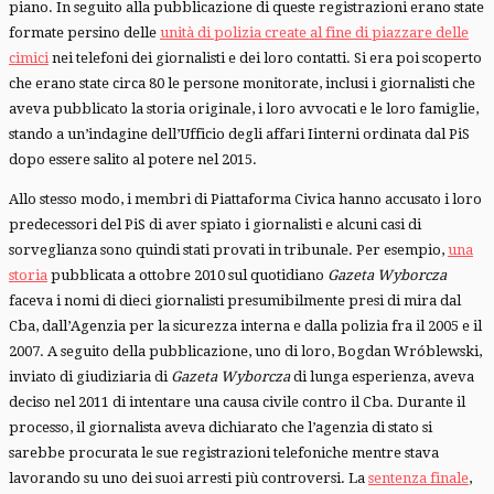
piano. In seguito alla pubblicazione di queste registrazioni erano state
formate persino delle
unità di polizia create al fine di piazzare delle
cimici
nei telefoni dei giornalisti e dei loro contatti. Si era poi scoperto
che erano state circa 80 le persone monitorate, inclusi i giornalisti che
aveva pubblicato la storia originale, i loro avvocati e le loro famiglie,
stando a un’indagine dell’Ufficio degli affari Iinterni ordinata dal PiS
dopo essere salito al potere nel 2015.
Allo stesso modo, i membri di Piattaforma Civica hanno accusato i loro
predecessori del PiS di aver spiato i giornalisti e alcuni casi di
sorveglianza sono quindi stati provati in tribunale. Per esempio,
una
storia
pubblicata a ottobre 2010 sul quotidiano
Gazeta Wyborcza
faceva i nomi di dieci giornalisti presumibilmente presi di mira dal
Cba, dall’Agenzia per la sicurezza interna e dalla polizia fra il 2005 e il
2007. A seguito della pubblicazione, uno di loro, Bogdan Wróblewski,
inviato di giudiziaria di
Gazeta Wyborcza
di lunga esperienza, aveva
deciso nel 2011 di intentare una causa civile contro il Cba. Durante il
processo, il giornalista aveva dichiarato che l’agenzia di stato si
sarebbe procurata le sue registrazioni telefoniche mentre stava
lavorando su uno dei suoi arresti più controversi. La
sentenza finale
,