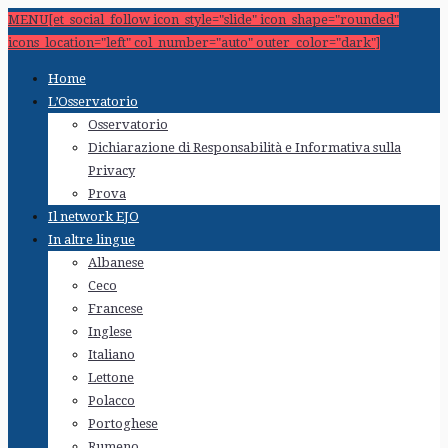
MENU[et_social_follow icon_style="slide" icon_shape="rounded"
icons_location="left" col_number="auto" outer_color="dark"]
Home
L’Osservatorio
Osservatorio
Dichiarazione di Responsabilità e Informativa sulla
Privacy
Prova
Il network EJO
In altre lingue
Albanese
Ceco
Francese
Inglese
Italiano
Lettone
Polacco
Portoghese
Rumeno