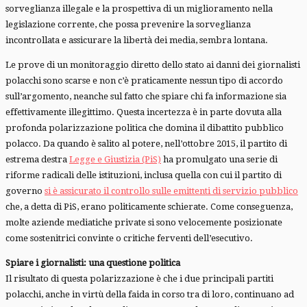
sorveglianza illegale e la prospettiva di un miglioramento nella
legislazione corrente, che possa prevenire la sorveglianza
incontrollata e assicurare la libertà dei media, sembra lontana.
Le prove di un monitoraggio diretto dello stato ai danni dei giornalisti
polacchi sono scarse e non c’è praticamente nessun tipo di accordo
sull’argomento, neanche sul fatto che spiare chi fa informazione sia
effettivamente illegittimo. Questa incertezza è in parte dovuta alla
profonda polarizzazione politica che domina il dibattito pubblico
polacco. Da quando è salito al potere, nell’ottobre 2015, il partito di
estrema destra
Legge e Giustizia (PiS)
ha promulgato una serie di
riforme radicali delle istituzioni, inclusa quella con cui il partito di
governo
si è assicurato il controllo sulle emittenti di servizio pubblico
che, a detta di PiS, erano politicamente schierate. Come conseguenza,
molte aziende mediatiche private si sono velocemente posizionate
come sostenitrici convinte o critiche ferventi dell’esecutivo.
Spiare i giornalisti: una questione politica
Il risultato di questa polarizzazione è che i due principali partiti
polacchi, anche in virtù della faida in corso tra di loro, continuano ad