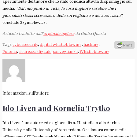
apertamente del timore che lo stato conduca attività di spionaggio sui
media.
“Dal mio punto di vista, la cosa migliore sarebbe che i
giornalisti stessi scrivessero della sorveglianza e dei suoi rischi”
,
conclude Szymielewicz.
Articolo tradotto dall’
originale inglese
da Giulia Quarta
Tags:
cybersecurity
,
digital whistleblowing
,
hacking
,
Polonia
,
sicurezza digitale
,
sorveglianza
,
Whistleblowing
Informazioni sull'autore
Ido Liven and Kornelia Trytko
Ido Liven è un autore ed ex giornalista. Ha studiato alla Aarhus
University e alla University of Amsterdam. Ora lavora come media
officer per CEE Bankwatch Network /// Kornelia Trytko ha ottenuto il