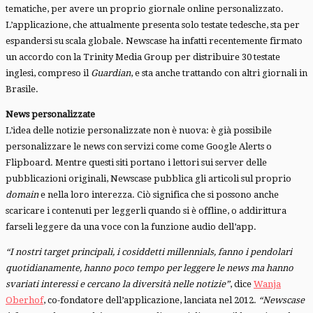
tematiche, per avere un proprio giornale online personalizzato.
L’applicazione, che attualmente presenta solo testate tedesche, sta per
espandersi su scala globale. Newscase ha infatti recentemente firmato
un accordo con la Trinity Media Group per distribuire 30 testate
inglesi, compreso il
Guardian
, e sta anche trattando con altri giornali in
Brasile.
News personalizzate
L’idea delle notizie personalizzate non è nuova: è già possibile
personalizzare le news con servizi come come Google Alerts o
Flipboard. Mentre questi siti portano i lettori sui server delle
pubblicazioni originali, Newscase pubblica gli articoli sul proprio
domain
e nella loro interezza. Ciò significa che si possono anche
scaricare i contenuti per leggerli quando si è offline, o addirittura
farseli leggere da una voce con la funzione audio dell’app.
“I nostri target principali, i cosiddetti millennials, fanno i pendolari
quotidianamente, hanno poco tempo per leggere le news ma hanno
svariati interessi e cercano la diversità nelle notizie”
, dice
Wanja
Oberhof
, co-fondatore dell’applicazione, lanciata nel 2012.
“Newscase