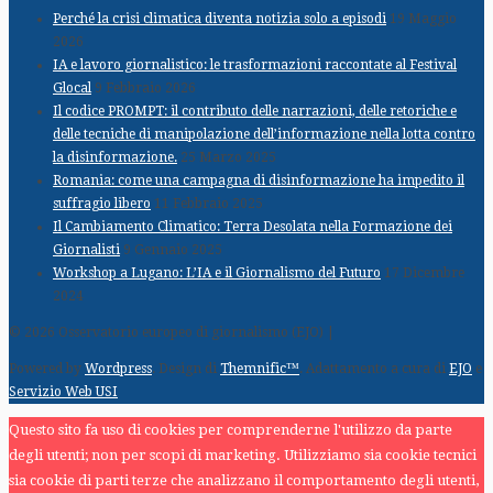
Perché la crisi climatica diventa notizia solo a episodi
19 Maggio
2026
IA e lavoro giornalistico: le trasformazioni raccontate al Festival
Glocal
9 Febbraio 2026
Il codice PROMPT: il contributo delle narrazioni, delle retoriche e
delle tecniche di manipolazione dell’informazione nella lotta contro
la disinformazione.
25 Marzo 2025
Romania: come una campagna di disinformazione ha impedito il
suffragio libero
11 Febbraio 2025
Il Cambiamento Climatico: Terra Desolata nella Formazione dei
Giornalisti
9 Gennaio 2025
Workshop a Lugano: L’IA e il Giornalismo del Futuro
17 Dicembre
2024
© 2026 Osservatorio europeo di giornalismo (EJO) |
Powered by
Wordpress
. Design di
Themnific™
. Adattamento a cura di
EJO
e
Servizio Web USI
Questo sito fa uso di cookies per comprenderne l'utilizzo da parte
degli utenti; non per scopi di marketing. Utilizziamo sia cookie tecnici
sia cookie di parti terze che analizzano il comportamento degli utenti,