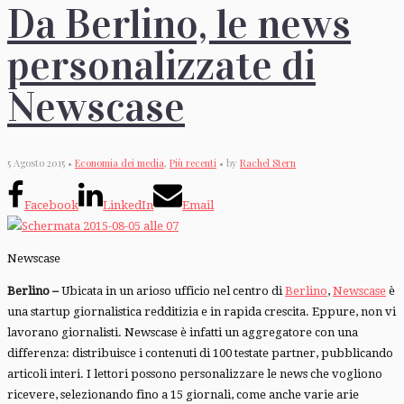
Da Berlino, le news
personalizzate di
Newscase
5 Agosto 2015 •
Economia dei media
,
Più recenti
• by
Rachel Stern
Facebook
LinkedIn
Email
Newscase
Berlino –
Ubicata in un arioso ufficio nel centro di
Berlino
,
Newscase
è
una startup giornalistica redditizia e in rapida crescita. Eppure, non vi
lavorano giornalisti. Newscase è infatti un aggregatore con una
differenza: distribuisce i contenuti di 100 testate partner, pubblicando
articoli interi. I lettori possono personalizzare le news che vogliono
ricevere, selezionando fino a 15 giornali, come anche varie arie