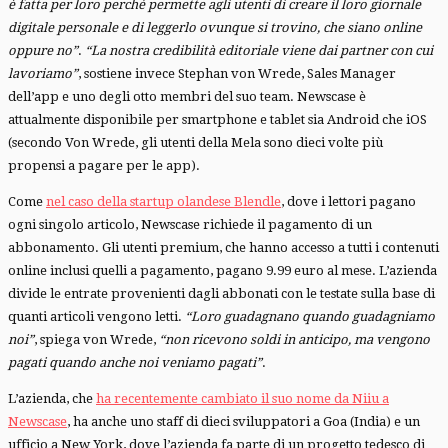
è fatta per loro perché permette agli utenti di creare il loro giornale
digitale personale e di leggerlo ovunque si trovino, che siano online
oppure no”
.
“La nostra credibilità editoriale viene dai partner con cui
lavoriamo”
, sostiene invece Stephan von Wrede, Sales Manager
dell’app e uno degli otto membri del suo team. Newscase è
attualmente disponibile per smartphone e tablet sia Android che iOS
(secondo Von Wrede, gli utenti della Mela sono dieci volte più
propensi a pagare per le app).
Come
nel caso della startup olandese Blendle
, dove i lettori pagano
ogni singolo articolo, Newscase richiede il pagamento di un
abbonamento. Gli utenti premium, che hanno accesso a tutti i contenuti
online inclusi quelli a pagamento, pagano 9.99 euro al mese. L’azienda
divide le entrate provenienti dagli abbonati con le testate sulla base di
quanti articoli vengono letti.
“Loro guadagnano quando guadagniamo
noi”
, spiega von Wrede,
“non ricevono soldi in anticipo, ma vengono
pagati quando anche noi veniamo pagati”
.
L’azienda, che
ha recentemente cambiato il suo nome da Niiu a
Newscase
, ha anche uno staff di dieci sviluppatori a Goa (India) e un
ufficio a New York, dove l’azienda fa parte di un progetto tedesco di