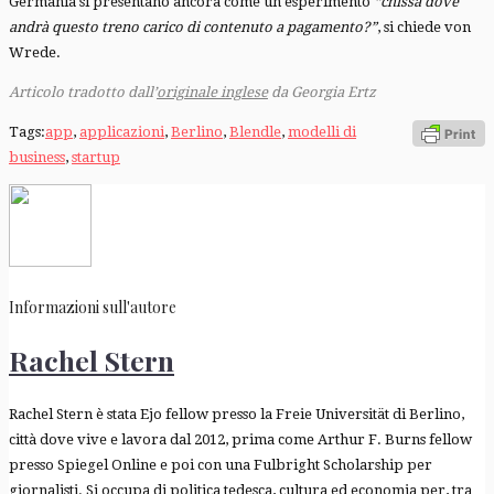
Germania si presentano ancora come un esperimento
“chissà dove
andrà questo treno carico di contenuto a pagamento?”
, si chiede von
Wrede.
Articolo tradotto dall’
originale inglese
da Georgia Ertz
Tags:
app
,
applicazioni
,
Berlino
,
Blendle
,
modelli di
business
,
startup
Informazioni sull'autore
Rachel Stern
Rachel Stern è stata Ejo fellow presso la Freie Universität di Berlino,
città dove vive e lavora dal 2012, prima come Arthur F. Burns fellow
presso Spiegel Online e poi con una Fulbright Scholarship per
giornalisti. Si occupa di politica tedesca, cultura ed economia per, tra