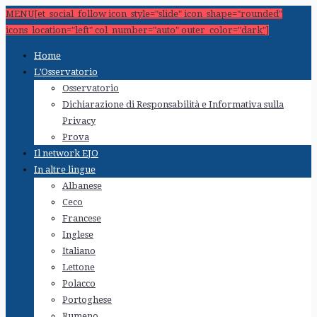
MENU[et_social_follow icon_style="slide" icon_shape="rounded"
icons_location="left" col_number="auto" outer_color="dark"]
Home
L’Osservatorio
Osservatorio
Dichiarazione di Responsabilità e Informativa sulla
Privacy
Prova
Il network EJO
In altre lingue
Albanese
Ceco
Francese
Inglese
Italiano
Lettone
Polacco
Portoghese
Rumeno