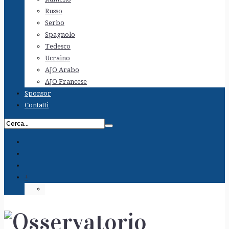
Russo
Serbo
Spagnolo
Tedesco
Ucraino
AJO Arabo
AJO Francese
Sponsor
Contatti
+